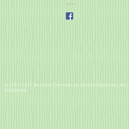
© 2017-2025 Technical Commitee on Unused Resources. ALL
RESERVED