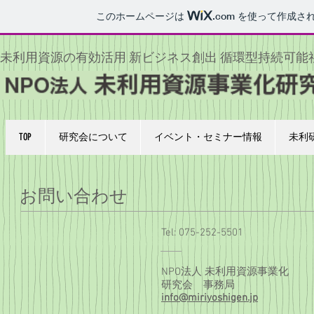
このホームページは
.com
を使って作成さ
未利用資源の有効活用 新ビジネス創出 循環型持続可能
TOP
研究会について
イベント・セミナー情報
未利
お問い合わせ
Tel: 075-252-5501
NPO法人 未利用資源事業化
研究会 事務局
info@miriyoshigen.jp